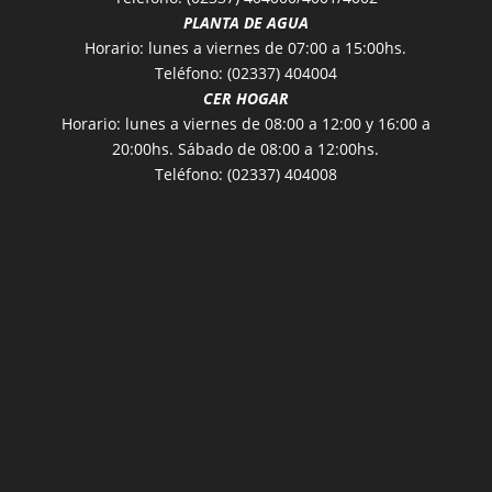
PLANTA DE AGUA
Horario: lunes a viernes de 07:00 a 15:00hs.
Teléfono: (02337) 404004
CER HOGAR
Horario: lunes a viernes de 08:00 a 12:00 y 16:00 a
20:00hs. Sábado de 08:00 a 12:00hs.
Teléfono: (02337) 404008