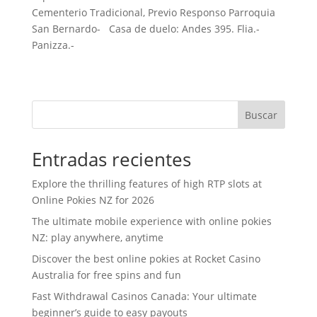
b
t
s
l
t
a
Cementerio Tradicional, Previo Responso Parroquia
o
e
A
r
San Bernardo- Casa de duelo: Andes 395. Flia.-
Panizza.-
o
r
p
t
k
p
i
r
Buscar
Entradas recientes
Explore the thrilling features of high RTP slots at
Online Pokies NZ for 2026
The ultimate mobile experience with online pokies
NZ: play anywhere, anytime
Discover the best online pokies at Rocket Casino
Australia for free spins and fun
Fast Withdrawal Casinos Canada: Your ultimate
beginner’s guide to easy payouts