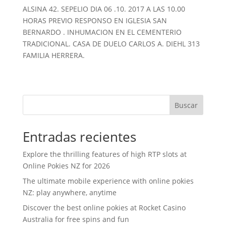
b
t
s
l
t
a
ALSINA 42. SEPELIO DIA 06 .10. 2017 A LAS 10.00
o
e
A
r
HORAS PREVIO RESPONSO EN IGLESIA SAN
BERNARDO . INHUMACION EN EL CEMENTERIO
o
r
p
t
TRADICIONAL. CASA DE DUELO CARLOS A. DIEHL 313
k
p
i
FAMILIA HERRERA.
r
Buscar
Entradas recientes
Explore the thrilling features of high RTP slots at
Online Pokies NZ for 2026
The ultimate mobile experience with online pokies
NZ: play anywhere, anytime
Discover the best online pokies at Rocket Casino
Australia for free spins and fun