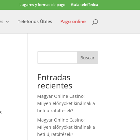
Lugares y formas de pago
Guía telefónica
es
Teléfonos Útiles
Pago online
Buscar
Entradas
recientes
Magyar Online Casino:
Milyen előnyöket kínálnak a
heti újratöltések?
de
Magyar Online Casino:
Milyen előnyöket kínálnak a
heti újratöltések?