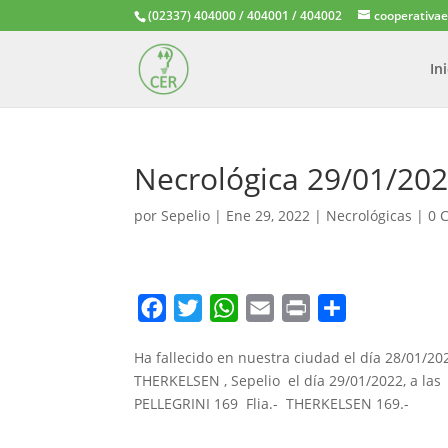
(02337) 404000 / 404001 / 404002
cooperativae
In
Necrológica 29/01/20
por
Sepelio
|
Ene 29, 2022
|
Necrológicas
|
0 
F
T
W
E
P
C
a
w
h
m
r
o
Ha fallecido en nuestra ciudad el día 28/01
c
i
a
a
i
m
THERKELSEN , Sepelio el día 29/01/2022, a 
e
t
t
i
n
p
PELLEGRINI 169 Flia.- THERKELSEN 169.-
b
t
s
l
t
a