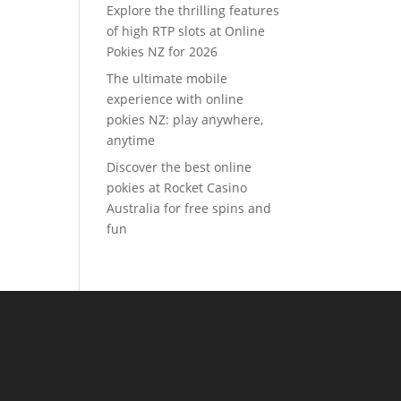
Explore the thrilling features
of high RTP slots at Online
Pokies NZ for 2026
The ultimate mobile
experience with online
pokies NZ: play anywhere,
anytime
Discover the best online
pokies at Rocket Casino
Australia for free spins and
fun