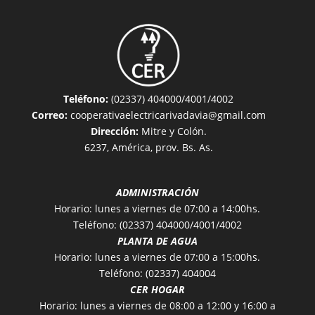
Teléfono:
(02337) 404000/4001/4002
Correo:
cooperativaelectricarivadavia@gmail.com
Dirección:
Mitre y Colón.
6237, América, prov. Bs. As.
ADMINISTRACIÓN
Horario: lunes a viernes de 07:00 a 14:00hs.
Teléfono: (02337) 404000/4001/4002
PLANTA DE AGUA
Horario: lunes a viernes de 07:00 a 15:00hs.
Teléfono: (02337) 404004
CER HOGAR
Horario: lunes a viernes de 08:00 a 12:00 y 16:00 a