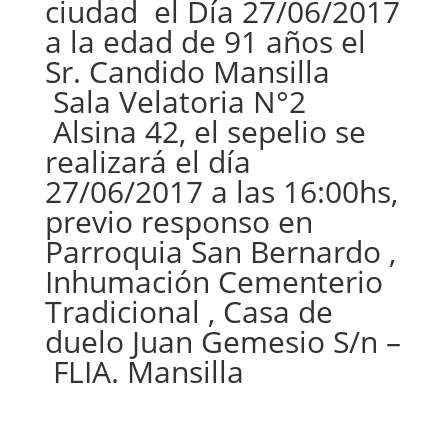
ciudad el Día 27/06/2017
e
t
t
i
n
p
a la edad de 91 años el
b
t
s
l
t
a
Sr. Candido Mansilla
o
e
A
r
Sala Velatoria N°2
o
r
p
t
Alsina 42, el sepelio se
k
p
i
realizará el día
r
27/06/2017 a las 16:00hs,
previo responso en
Parroquia San Bernardo ,
Inhumación Cementerio
Tradicional , Casa de
duelo Juan Gemesio S/n –
FLIA. Mansilla