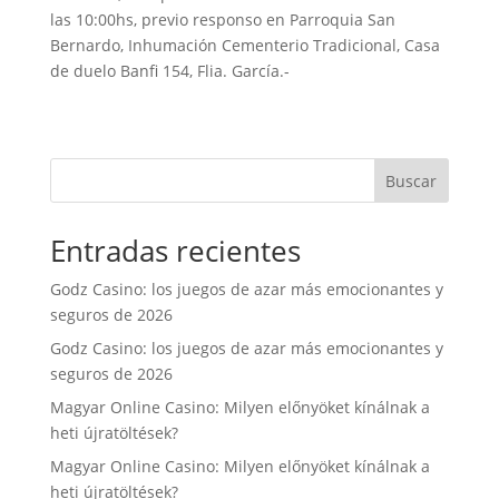
b
t
s
l
t
a
las 10:00hs, previo responso en Parroquia San
o
e
A
r
Bernardo, Inhumación Cementerio Tradicional, Casa
de duelo Banfi 154, Flia. García.-
o
r
p
t
k
p
i
r
Buscar
Entradas recientes
Godz Casino: los juegos de azar más emocionantes y
seguros de 2026
Godz Casino: los juegos de azar más emocionantes y
seguros de 2026
Magyar Online Casino: Milyen előnyöket kínálnak a
heti újratöltések?
Magyar Online Casino: Milyen előnyöket kínálnak a
heti újratöltések?