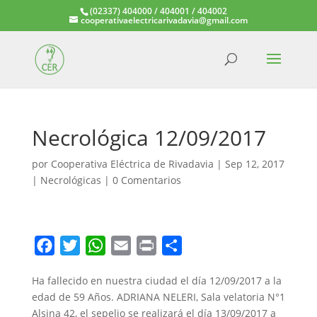
(02337) 404000 / 404001 / 404002
cooperativaelectricarivadavia@gmail.com
Necrológica 12/09/2017
por
Cooperativa Eléctrica de Rivadavia
|
Sep 12, 2017
|
Necrológicas
|
0 Comentarios
F
T
W
E
P
C
a
w
h
m
r
o
Ha fallecido en nuestra ciudad el día 12/09/2017 a la
c
i
a
a
i
m
edad de 59 Años. ADRIANA NELERI, Sala velatoria N°1
e
t
t
i
n
p
Alsina 42, el sepelio se realizará el día 13/09/2017 a