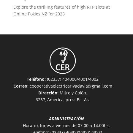
Explore the thrilling features of high RTP slots at
Online Pokies NZ for 2026
Teléfono:
(02337) 404000/4001/4002
Correo:
cooperativaelectricarivadavia@gmail.com
Dirección:
Mitre y Colón.
6237, América, prov. Bs. As.
ADMINISTRACIÓN
Horario: lunes a viernes de 07:00 a 14:00hs.
Teléfono: (02337) 404000/4001/4002