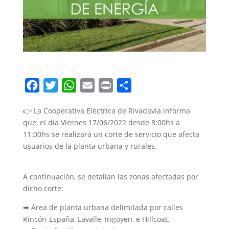
F
T
W
E
P
C
a
w
h
m
r
o
👉 La Cooperativa Eléctrica de Rivadavia informa
c
i
a
a
i
m
que, el día Viernes 17/06/2022 desde 8:00hs a
e
t
t
i
n
p
11:00hs se realizará un corte de servicio que afecta
b
t
s
l
t
a
usuarios de la planta urbana y rurales.
o
e
A
r
o
r
p
t
A continuación, se detallan las zonas afectadas por
k
p
i
dicho corte:
r
➡ Área de planta urbana delimitada por calles
Rincón-España, Lavalle, Irigoyen, e Hillcoat.