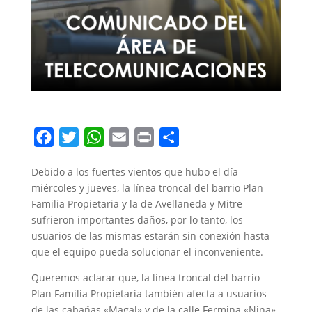
F
T
W
E
P
C
a
w
h
m
r
o
Debido a los fuertes vientos que hubo el día
c
i
a
a
i
m
miércoles y jueves, la línea troncal del barrio Plan
e
t
t
i
n
p
Familia Propietaria y la de Avellaneda y Mitre
b
t
s
l
t
a
sufrieron importantes daños, por lo tanto, los
o
e
A
r
usuarios de las mismas estarán sin conexión hasta
que el equipo pueda solucionar el inconveniente.
o
r
p
t
k
p
i
Queremos aclarar que, la línea troncal del barrio
r
Plan Familia Propietaria también afecta a usuarios
de las cabañas «Magal» y de la calle Fermina «Nina»