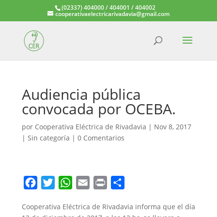
(02337) 404000 / 404001 / 404002
cooperativaelectricarivadavia@gmail.com
Audiencia pública
convocada por OCEBA.
por
Cooperativa Eléctrica de Rivadavia
|
Nov 8, 2017
|
Sin categoría
|
0 Comentarios
F
T
W
E
P
C
a
w
h
m
r
o
Cooperativa Eléctrica de Rivadavia informa que el día
c
i
a
a
i
m