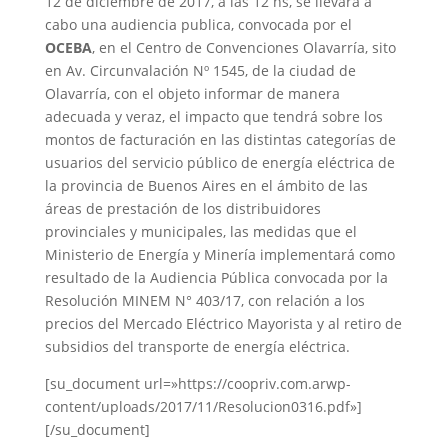
12 de diciembre de 2017, a las 12 hs, se llevara a
e
t
t
i
n
p
cabo una audiencia publica, convocada por el
b
t
s
l
t
a
OCEBA
, en el Centro de Convenciones Olavarría, sito
o
e
A
r
en Av. Circunvalación Nº 1545, de la ciudad de
Olavarría, con el objeto informar de manera
o
r
p
t
adecuada y veraz, el impacto que tendrá sobre los
k
p
i
montos de facturación en las distintas categorías de
r
usuarios del servicio público de energía eléctrica de
la provincia de Buenos Aires en el ámbito de las
áreas de prestación de los distribuidores
provinciales y municipales, las medidas que el
Ministerio de Energía y Minería implementará como
resultado de la Audiencia Pública convocada por la
Resolución MINEM N° 403/17, con relación a los
precios del Mercado Eléctrico Mayorista y al retiro de
subsidios del transporte de energía eléctrica.
[su_document url=»https://coopriv.com.arwp-
content/uploads/2017/11/Resolucion0316.pdf»]
[/su_document]