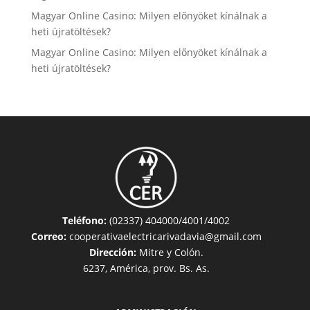
Magyar Online Casino: Milyen előnyöket kínálnak a
heti újratöltések?
Magyar Online Casino: Milyen előnyöket kínálnak a
heti újratöltések?
Teléfono:
(02337) 404000/4001/4002
Correo:
cooperativaelectricarivadavia@gmail.com
Dirección:
Mitre y Colón.
6237, América, prov. Bs. As.