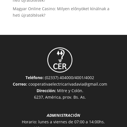
heti újratöltések?
Magyar Online Casino: Milyen előnyöket kínálnak a
heti újratöltések?
Teléfono:
(02337) 404000/4001/4002
Correo:
cooperativaelectricarivadavia@gmail.com
Dirección:
Mitre y Colón.
6237, América, prov. Bs. As.
ADMINISTRACIÓN
Horario: lunes a viernes de 07:00 a 14:00hs.