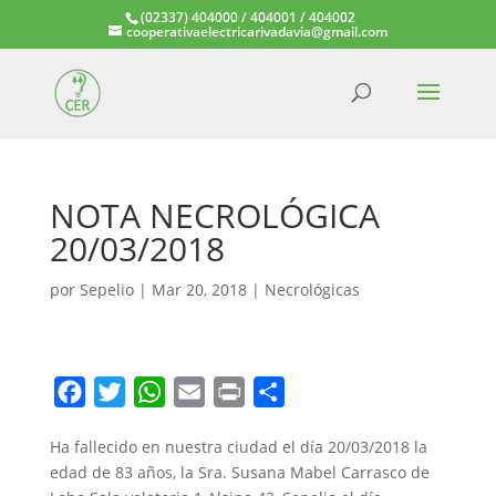
(02337) 404000 / 404001 / 404002
cooperativaelectricarivadavia@gmail.com
NOTA NECROLÓGICA
20/03/2018
por
Sepelio
|
Mar 20, 2018
|
Necrológicas
F
T
W
E
P
C
a
w
h
m
r
o
Ha fallecido en nuestra ciudad el día 20/03/2018 la
c
i
a
a
i
m
edad de 83 años, la Sra. Susana Mabel Carrasco de
e
t
t
i
n
p