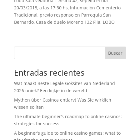
Lobo Sala velatoria 1 Alsina 42, Sepelio el día
b
t
s
l
t
a
20/03/2018, a las 17:30 hs, Inhumación Cementerio
o
e
A
r
Tradicional, previo responso en Parroquia San
Bernardo, Casa de duelo Moreno 132 Flia. LOBO
o
r
p
t
k
p
i
r
Buscar
Entradas recientes
Wat maakt Beste Legale Goksites van Nederland
2026 uniek? Een kijkje in de wereld
Mythen über Casinos entlarvt Was Sie wirklich
wissen sollten
The ultimate beginner’s roadmap to online casinos:
strategies for success
A beginner’s guide to online casino games: what to