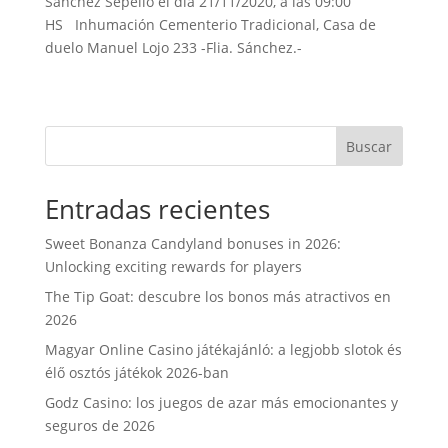
Sánchez Sepelio el día 21/11/2020, a las 09:00
b
t
s
l
t
a
HS Inhumación Cementerio Tradicional, Casa de
o
e
A
r
duelo Manuel Lojo 233 -Flia. Sánchez.-
o
r
p
t
k
p
i
r
Buscar
Entradas recientes
Sweet Bonanza Candyland bonuses in 2026:
Unlocking exciting rewards for players
The Tip Goat: descubre los bonos más atractivos en
2026
Magyar Online Casino játékajánló: a legjobb slotok és
élő osztós játékok 2026-ban
Godz Casino: los juegos de azar más emocionantes y
seguros de 2026