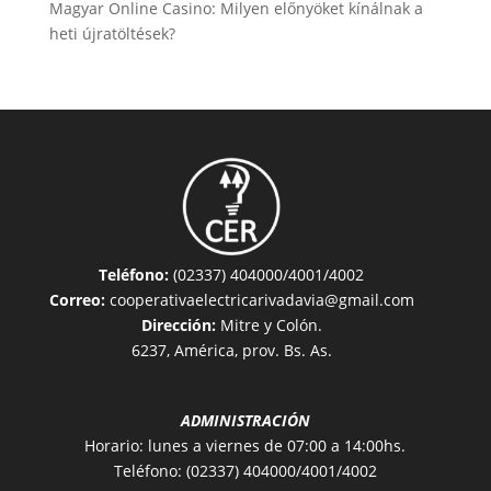
Magyar Online Casino: Milyen előnyöket kínálnak a
heti újratöltések?
Teléfono:
(02337) 404000/4001/4002
Correo:
cooperativaelectricarivadavia@gmail.com
Dirección:
Mitre y Colón.
6237, América, prov. Bs. As.
ADMINISTRACIÓN
Horario: lunes a viernes de 07:00 a 14:00hs.
Teléfono: (02337) 404000/4001/4002