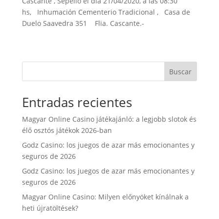
Cascante , Sepelio el día 21/04/2020, a las 08:30
b
t
s
l
t
a
hs, Inhumación Cementerio Tradicional , Casa de
o
e
A
r
Duelo Saavedra 351 Flia. Cascante.-
o
r
p
t
k
p
i
r
Buscar
Entradas recientes
Magyar Online Casino játékajánló: a legjobb slotok és
élő osztós játékok 2026-ban
Godz Casino: los juegos de azar más emocionantes y
seguros de 2026
Godz Casino: los juegos de azar más emocionantes y
seguros de 2026
Magyar Online Casino: Milyen előnyöket kínálnak a
heti újratöltések?