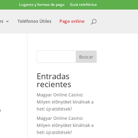
Lugares y formas de pago
Guía telefónica
es
Teléfonos Útiles
Pago online
Buscar
Entradas
recientes
Magyar Online Casino:
Milyen előnyöket kínálnak a
heti újratöltések?
o
Magyar Online Casino:
Milyen előnyöket kínálnak a
heti újratöltések?