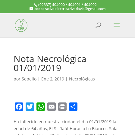
(02337) 404000 / 404001 / 404002
cooperativaelectricarivadavia@gmail.com
Nota Necrológica
01/01/2019
por
Sepelio
|
Ene 2, 2019
|
Necrológicas
F
T
W
E
P
C
a
w
h
m
r
o
Ha fallecido en nuestra ciudad el día 01/01/2019 la
c
i
a
a
i
m
edad de 64 años, El Sr Raúl Horacio Lo Bianco . Sala
e
t
t
i
n
p