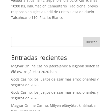
velatoria 1 Alsina 42, Sepelio el día 02/01/2019, a las
b
t
s
l
t
a
10:00 hs, Inhumación Cementerio Tradicional previo
o
e
A
r
responso en Iglesia Redil de Cristo, Casa de duelo
Talcahuano 110- Flia. Lo Bianco-
o
r
p
t
k
p
i
r
Buscar
Entradas recientes
Magyar Online Casino játékajánló: a legjobb slotok és
élő osztós játékok 2026-ban
Godz Casino: los juegos de azar más emocionantes y
seguros de 2026
Godz Casino: los juegos de azar más emocionantes y
seguros de 2026
Magyar Online Casino: Milyen előnyöket kínálnak a