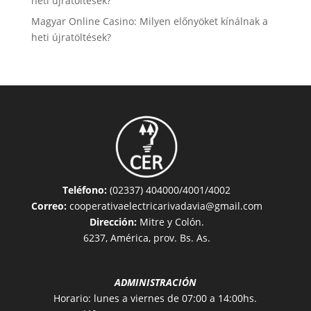
heti újratöltések?
Magyar Online Casino: Milyen előnyöket kínálnak a
heti újratöltések?
Teléfono:
(02337) 404000/4001/4002
Correo:
cooperativaelectricarivadavia@gmail.com
Dirección:
Mitre y Colón.
6237, América, prov. Bs. As.
ADMINISTRACIÓN
Horario: lunes a viernes de 07:00 a 14:00hs.