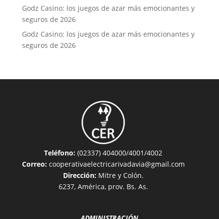
Godz Casino: los juegos de azar más emocionantes y
seguros de 2026
Godz Casino: los juegos de azar más emocionantes y
seguros de 2026
Teléfono:
(02337) 404000/4001/4002
Correo:
cooperativaelectricarivadavia@gmail.com
Dirección:
Mitre y Colón.
6237, América, prov. Bs. As.
ADMINISTRACIÓN