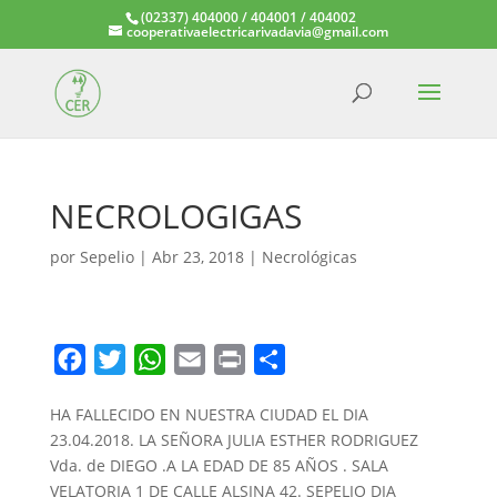
(02337) 404000 / 404001 / 404002
cooperativaelectricarivadavia@gmail.com
NECROLOGIGAS
por
Sepelio
|
Abr 23, 2018
|
Necrológicas
F
T
W
E
P
C
a
w
h
m
r
o
HA FALLECIDO EN NUESTRA CIUDAD EL DIA
c
i
a
a
i
m
23.04.2018. LA SEÑORA JULIA ESTHER RODRIGUEZ
e
t
t
i
n
p
Vda. de DIEGO .A LA EDAD DE 85 AÑOS . SALA
b
t
s
l
t
a
VELATORIA 1 DE CALLE ALSINA 42. SEPELIO DIA