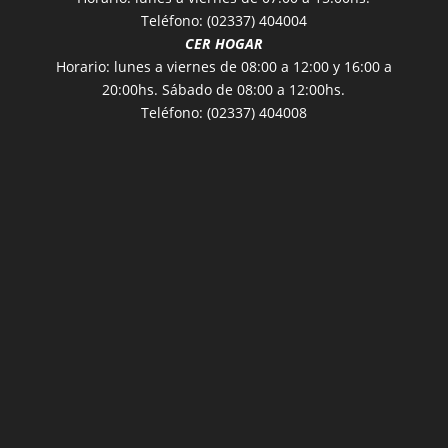
Teléfono: (02337) 404004
CER HOGAR
Horario: lunes a viernes de 08:00 a 12:00 y 16:00 a
20:00hs. Sábado de 08:00 a 12:00hs.
Teléfono: (02337) 404008