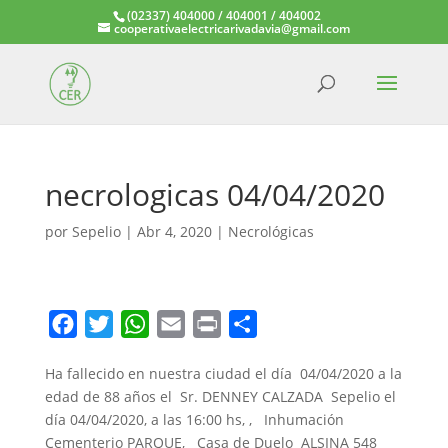
(02337) 404000 / 404001 / 404002
cooperativaelectricarivadavia@gmail.com
necrologicas 04/04/2020
por
Sepelio
|
Abr 4, 2020
|
Necrológicas
F
T
W
E
P
C
a
w
h
m
r
o
Ha fallecido en nuestra ciudad el día 04/04/2020 a la
c
i
a
a
i
m
edad de 88 años el Sr. DENNEY CALZADA Sepelio el
e
t
t
i
n
p
día 04/04/2020, a las 16:00 hs, , Inhumación
b
t
s
l
t
a
Cementerio PARQUE, Casa de Duelo ALSINA 548