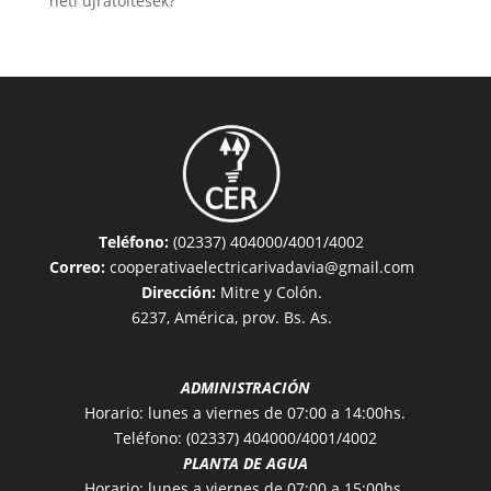
heti újratöltések?
Teléfono:
(02337) 404000/4001/4002
Correo:
cooperativaelectricarivadavia@gmail.com
Dirección:
Mitre y Colón.
6237, América, prov. Bs. As.
ADMINISTRACIÓN
Horario: lunes a viernes de 07:00 a 14:00hs.
Teléfono: (02337) 404000/4001/4002
PLANTA DE AGUA
Horario: lunes a viernes de 07:00 a 15:00hs.