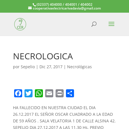
(02337) 404000 / 404001 / 404002
cooperativaelectricarivadavia@gmail.com
NECROLOGICA
por
Sepelio
|
Dic 27, 2017
|
Necrológicas
F
T
W
E
P
C
a
w
h
m
r
o
HA FALLECIDO EN NUESTRA CIUDAD EL DIA
c
i
a
a
i
m
26.12.2017 EL SEÑOR OSCAR CUADRADO A LA EDAD
e
t
t
i
n
p
DE 59 AÑOS . SALA VELATORIA 1 DE CALLE ALSINA 42.
b
t
s
l
t
a
SEPELIO DIA 27.12.2017 A LAS 11.30 Hs. PREVIO