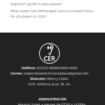
beginner’s guide to easy payouts
What makes Fast Withdrawal Casino a trusted choice
for UK players in 2026?
Teléfono:
(02337) 404000/4001/4002
Correo:
cooperativaelectricarivadavia@gmail.com
Dirección:
Mitre y Colón.
6237, América, prov. Bs. As.
ADMINISTRACIÓN
Horario: lunes a viernes de 07:00 a 14:00hs.