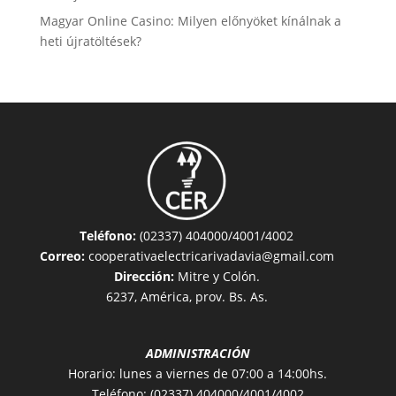
Magyar Online Casino: Milyen előnyöket kínálnak a
heti újratöltések?
Teléfono:
(02337) 404000/4001/4002
Correo:
cooperativaelectricarivadavia@gmail.com
Dirección:
Mitre y Colón.
6237, América, prov. Bs. As.
ADMINISTRACIÓN
Horario: lunes a viernes de 07:00 a 14:00hs.
Teléfono: (02337) 404000/4001/4002