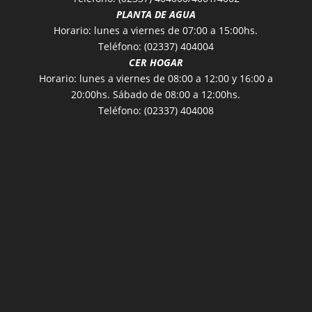
PLANTA DE AGUA
Horario: lunes a viernes de 07:00 a 15:00hs.
Teléfono: (02337) 404004
CER HOGAR
Horario: lunes a viernes de 08:00 a 12:00 y 16:00 a
20:00hs. Sábado de 08:00 a 12:00hs.
Teléfono: (02337) 404008