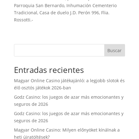
o
e
A
r
Parroquia San Bernardo, Inhumación Cementerio
Tradicional, Casa de duelo J.D. Perón 996, Flia.
o
r
p
t
Rossotti.-
k
p
i
r
Buscar
Entradas recientes
Magyar Online Casino játékajánló: a legjobb slotok és
élő osztós játékok 2026-ban
Godz Casino: los juegos de azar más emocionantes y
seguros de 2026
Godz Casino: los juegos de azar más emocionantes y
seguros de 2026
Magyar Online Casino: Milyen előnyöket kínálnak a
heti újratöltések?