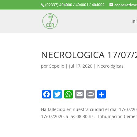
(02337) 404000 / 404001 / 404002
cooperativae
In
NECROLOGICA 17/07/
por
Sepelio
|
Jul 17, 2020
|
Necrológicas
F
T
W
E
P
C
a
w
h
m
r
o
Ha fallecido en nuestra ciudad el día 17/07/2
c
i
a
a
i
m
17/07/2020, a las 08:30 hs, Inhumación Cemen
e
t
t
i
n
p
b
t
s
l
t
a