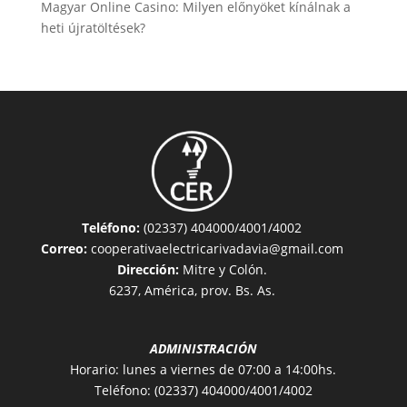
Magyar Online Casino: Milyen előnyöket kínálnak a
heti újratöltések?
Teléfono:
(02337) 404000/4001/4002
Correo:
cooperativaelectricarivadavia@gmail.com
Dirección:
Mitre y Colón.
6237, América, prov. Bs. As.
ADMINISTRACIÓN
Horario: lunes a viernes de 07:00 a 14:00hs.
Teléfono: (02337) 404000/4001/4002