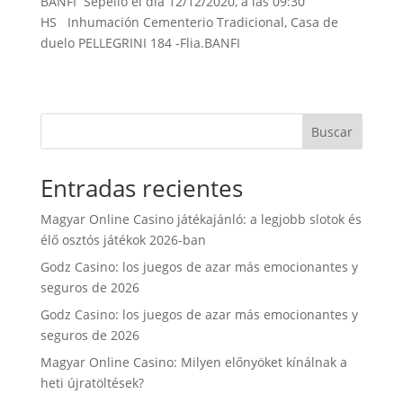
BANFI Sepelio el día 12/12/2020, a las 09:30
b
t
s
l
t
a
HS Inhumación Cementerio Tradicional, Casa de
o
e
A
r
duelo PELLEGRINI 184 -Flia.BANFI
o
r
p
t
k
p
i
r
Buscar
Entradas recientes
Magyar Online Casino játékajánló: a legjobb slotok és
élő osztós játékok 2026-ban
Godz Casino: los juegos de azar más emocionantes y
seguros de 2026
Godz Casino: los juegos de azar más emocionantes y
seguros de 2026
Magyar Online Casino: Milyen előnyöket kínálnak a
heti újratöltések?