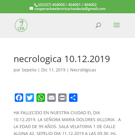
(02337) 404000 / 404001 / 404002
cooperativaelectricarivadavia@gmail.com
necrologica 10.12.2019
por
Sepelio
|
Dic 11, 2019
|
Necrológicas
F
T
W
E
P
C
a
w
h
m
r
o
HA FALLECIDO EN NUESTRA CIUDAD EL DIA
c
i
a
a
i
m
10.12.2019. LA SEÑORA MARIA DOLORES VILLORIA . A
e
t
t
i
n
p
LA EDAD DE 99 AÑOS. SALA VELATORIA 1 DE CALLE
b
t
s
l
t
a
ALSINA 42. SEPELIO DIA 11.12.2019 A LAS 09.30. Hs.