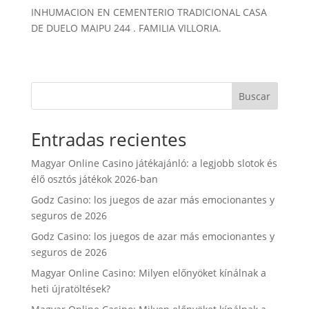
o
e
A
r
INHUMACION EN CEMENTERIO TRADICIONAL CASA
DE DUELO MAIPU 244 . FAMILIA VILLORIA.
o
r
p
t
k
p
i
r
Buscar
Entradas recientes
Magyar Online Casino játékajánló: a legjobb slotok és
élő osztós játékok 2026-ban
Godz Casino: los juegos de azar más emocionantes y
seguros de 2026
Godz Casino: los juegos de azar más emocionantes y
seguros de 2026
Magyar Online Casino: Milyen előnyöket kínálnak a
heti újratöltések?