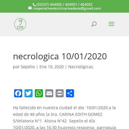
(02337) 404000 / 404001 / 404002
cooperativaelectricarivadavia@gmail.com
necrologica 10/01/2020
por
Sepelio
|
Ene 10, 2020
|
Necrológicas
F
T
W
E
P
C
a
w
h
m
r
o
Ha fallecido en nuestra ciudad el día 10/01/2020 a la
c
i
a
a
i
m
edad de 48 años la Sra. CARINA EDITH GOMEZ
e
t
t
i
n
p
S/Velatoria N°1 Alsina N°42 Sepelio el día
b
t
s
l
t
a
10/01/2020, a las 16:30 hs,previo responso parroquia