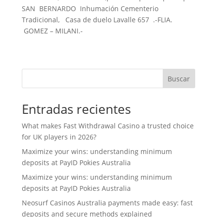
o
e
A
r
SAN BERNARDO Inhumación Cementerio
Tradicional, Casa de duelo Lavalle 657 .-FLIA.
o
r
p
t
GOMEZ – MILANI.-
k
p
i
r
Buscar
Entradas recientes
What makes Fast Withdrawal Casino a trusted choice
for UK players in 2026?
Maximize your wins: understanding minimum
deposits at PayID Pokies Australia
Maximize your wins: understanding minimum
deposits at PayID Pokies Australia
Neosurf Casinos Australia payments made easy: fast
deposits and secure methods explained