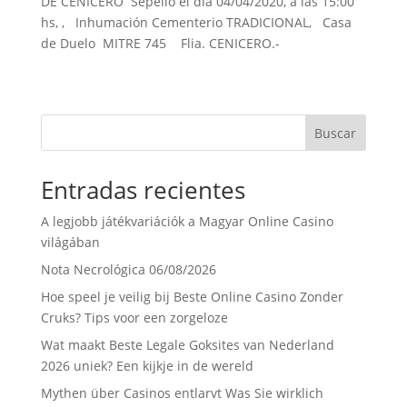
DE CENICERO Sepelio el día 04/04/2020, a las 15:00
b
t
s
l
t
a
hs, , Inhumación Cementerio TRADICIONAL, Casa
o
e
A
r
de Duelo MITRE 745 Flia. CENICERO.-
o
r
p
t
k
p
i
r
Buscar
Entradas recientes
A legjobb játékvariációk a Magyar Online Casino
világában
Nota Necrológica 06/08/2026
Hoe speel je veilig bij Beste Online Casino Zonder
Cruks? Tips voor een zorgeloze
Wat maakt Beste Legale Goksites van Nederland
2026 uniek? Een kijkje in de wereld
Mythen über Casinos entlarvt Was Sie wirklich