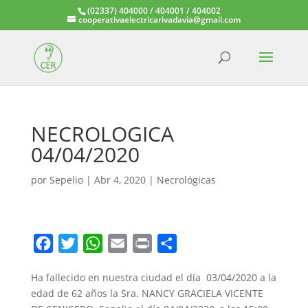
(02337) 404000 / 404001 / 404002
cooperativaelectricarivadavia@gmail.com
NECROLOGICA
04/04/2020
por
Sepelio
|
Abr 4, 2020
|
Necrológicas
F
T
W
E
P
C
a
w
h
m
r
o
Ha fallecido en nuestra ciudad el día 03/04/2020 a la
c
i
a
a
i
m
edad de 62 años la Sra. NANCY GRACIELA VICENTE
e
t
t
i
n
p