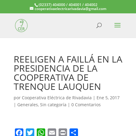
(02337) 404000 / 404001 / 404002
cooperativaelectricarivadavia@gmail.com
REELIGEN A FAILLÁ EN LA
PRESIDENCIA DE LA
COOPERATIVA DE
TRENQUE LAUQUEN
por
Cooperativa Eléctrica de Rivadavia
|
Ene 5, 2017
|
Generales
,
Sin categoría
|
0 Comentarios
F
T
W
E
P
C