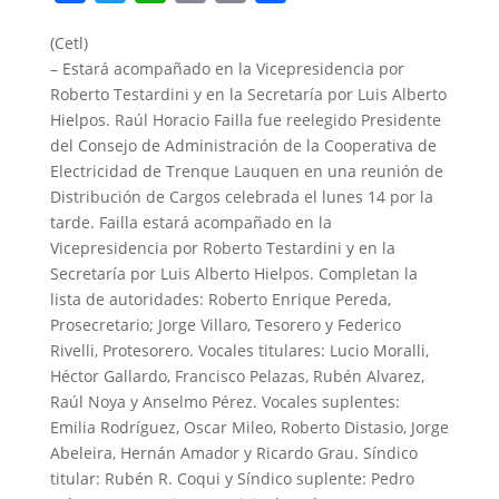
a
w
h
m
r
o
(Cetl)
c
i
a
a
i
m
– Estará acompañado en la Vicepresidencia por
e
t
t
i
n
p
Roberto Testardini y en la Secretaría por Luis Alberto
b
t
s
l
t
a
Hielpos. Raúl Horacio Failla fue reelegido Presidente
o
e
A
r
del Consejo de Administración de la Cooperativa de
Electricidad de Trenque Lauquen en una reunión de
o
r
p
t
Distribución de Cargos celebrada el lunes 14 por la
k
p
i
tarde. Failla estará acompañado en la
r
Vicepresidencia por Roberto Testardini y en la
Secretaría por Luis Alberto Hielpos. Completan la
lista de autoridades: Roberto Enrique Pereda,
Prosecretario; Jorge Villaro, Tesorero y Federico
Rivelli, Protesorero. Vocales titulares: Lucio Moralli,
Héctor Gallardo, Francisco Pelazas, Rubén Alvarez,
Raúl Noya y Anselmo Pérez. Vocales suplentes:
Emilia Rodríguez, Oscar Mileo, Roberto Distasio, Jorge
Abeleira, Hernán Amador y Ricardo Grau. Síndico
titular: Rubén R. Coqui y Síndico suplente: Pedro