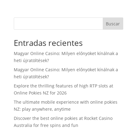
e
t
t
i
n
p
b
t
s
l
t
a
o
e
A
r
Buscar
o
r
p
t
k
p
i
Entradas recientes
r
Magyar Online Casino: Milyen előnyöket kínálnak a
heti újratöltések?
Magyar Online Casino: Milyen előnyöket kínálnak a
heti újratöltések?
Explore the thrilling features of high RTP slots at
Online Pokies NZ for 2026
The ultimate mobile experience with online pokies
NZ: play anywhere, anytime
Discover the best online pokies at Rocket Casino
Australia for free spins and fun