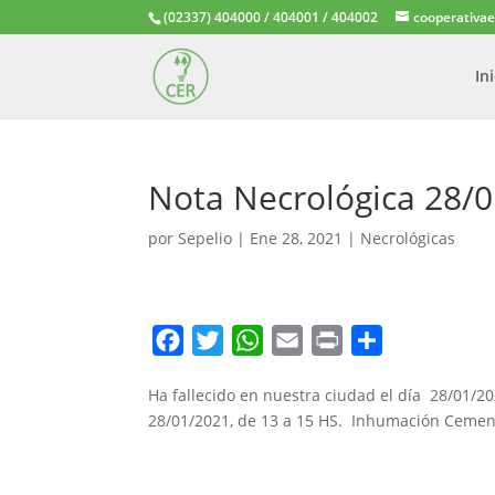
(02337) 404000 / 404001 / 404002
cooperativae
In
Nota Necrológica 28/
por
Sepelio
|
Ene 28, 2021
|
Necrológicas
F
T
W
E
P
C
a
w
h
m
r
o
Ha fallecido en nuestra ciudad el día 28/01/20
c
i
a
a
i
m
28/01/2021, de 13 a 15 HS. Inhumación Cemente
e
t
t
i
n
p
b
t
s
l
t
a