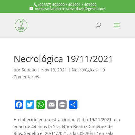
(02337) 404000 / 404001 / 404002
cooperativaelectricarivadavia@gmail.com
Necrológica 19/11/2021
por
Sepelio
|
Nov 19, 2021
|
Necrológicas
|
0
Comentarios
F
T
W
E
P
C
a
w
h
m
r
o
Ha fallecido en nuestra ciudad el día 19/11/2021 a la
c
i
a
a
i
m
edad de 44 años la Sra. Nora Beatriz Giménez de
e
t
t
i
n
p
Ríos, Sepelio el 20/11/2021, a las 08:30hs ( en sala