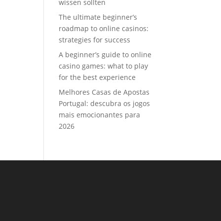
wissen sollten
The ultimate beginner’s
roadmap to online casinos:
strategies for success
A beginner’s guide to online
casino games: what to play
for the best experience
Melhores Casas de Apostas
Portugal: descubra os jogos
mais emocionantes para
2026