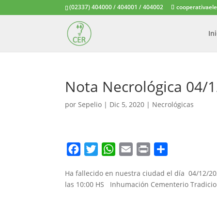
(02337) 404000 / 404001 / 404002
cooperativael
In
Nota Necrológica 04/
por
Sepelio
|
Dic 5, 2020
|
Necrológicas
F
T
W
E
P
C
a
w
h
m
r
o
Ha fallecido en nuestra ciudad el día 04/12/202
c
i
a
a
i
m
las 10:00 HS Inhumación Cementerio Tradicional
e
t
t
i
n
p
b
t
s
l
t
a