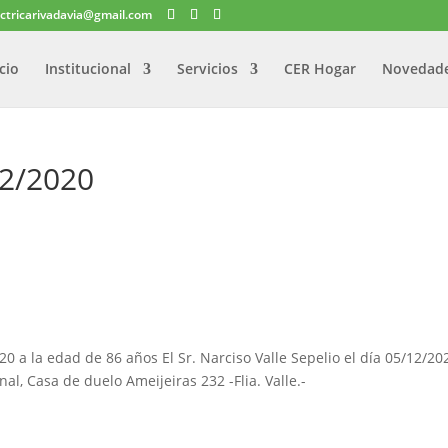
ectricarivadavia@gmail.com
icio
Institucional
Servicios
CER Hogar
Novedad
12/2020
0 a la edad de 86 años El Sr. Narciso Valle Sepelio el día 05/12/202
, Casa de duelo Ameijeiras 232 -Flia. Valle.-