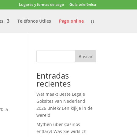
Lugares y formas de pago
Guía telefónica
Pago online
es
Teléfonos Útiles
Buscar
Entradas
recientes
Wat maakt Beste Legale
Goksites van Nederland
2026 uniek? Een kijkje in de
0, a
wereld
Mythen über Casinos
entlarvt Was Sie wirklich