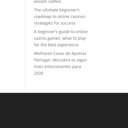
wissen sollten
The ultimate beginner’s
roadmap to online casinos:
strategies for success
A beginner’s guide to online
casino games: what to play
for the best experience
Melhores Casas de Apostas
Portugal: descubra os jogos
mais emocionantes para
2026