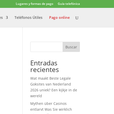
Lugares y formas de pago
Guía telefónica
Pago online
es
Teléfonos Útiles
Buscar
Entradas
recientes
Wat maakt Beste Legale
Goksites van Nederland
2026 uniek? Een kijkje in de
wereld
Mythen über Casinos
entlarvt Was Sie wirklich