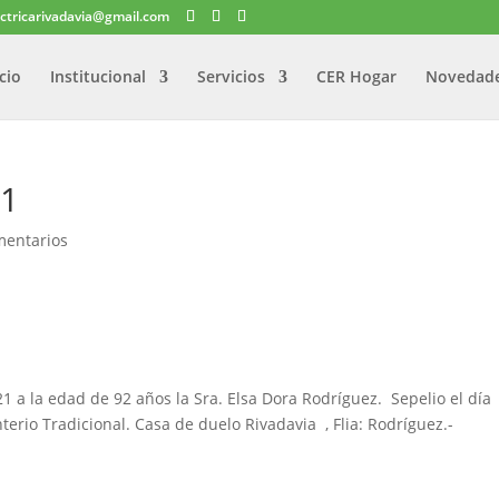
ectricarivadavia@gmail.com
icio
Institucional
Servicios
CER Hogar
Novedad
21
mentarios
21 a la edad de 92 años la Sra. Elsa Dora Rodríguez. Sepelio el día
rio Tradicional. Casa de duelo Rivadavia , Flia: Rodríguez.-