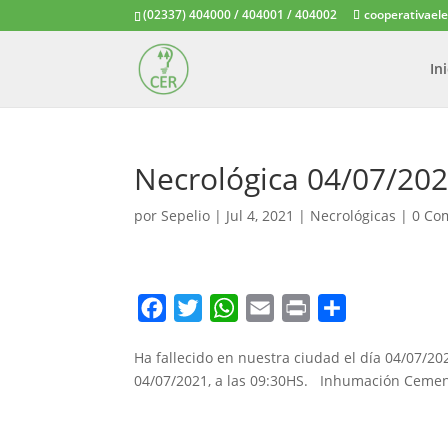
(02337) 404000 / 404001 / 404002
cooperativael
In
Necrológica 04/07/20
por
Sepelio
|
Jul 4, 2021
|
Necrológicas
|
0 Co
F
T
W
E
P
C
a
w
h
m
r
o
Ha fallecido en nuestra ciudad el día 04/07/20
c
i
a
a
i
m
04/07/2021, a las 09:30HS. Inhumación Cemente
e
t
t
i
n
p
b
t
s
l
t
a