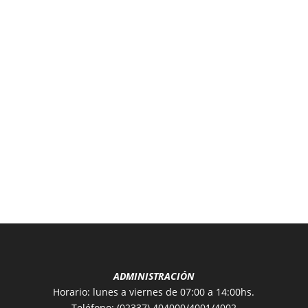
ADMINISTRACIÓN
Horario: lunes a viernes de 07:00 a 14:00hs.
Teléfono: (02337) 404000/4001/4002