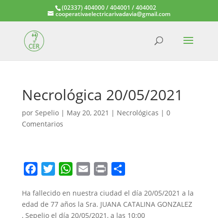
(02337) 404000 / 404001 / 404002
cooperativaelectricarivadavia@gmail.com
Necrológica 20/05/2021
por
Sepelio
|
May 20, 2021
|
Necrológicas
|
0
Comentarios
F
T
W
E
P
C
a
w
h
m
r
o
Ha fallecido en nuestra ciudad el día 20/05/2021 a la
c
i
a
a
i
m
edad de 77 años la Sra. JUANA CATALINA GONZALEZ
e
t
t
i
n
p
, Sepelio el día 20/05/2021, a las 10:00