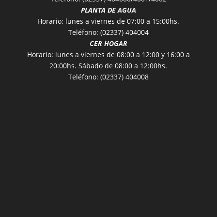
PLANTA DE AGUA
Horario: lunes a viernes de 07:00 a 15:00hs.
Teléfono: (02337) 404004
CER HOGAR
Horario: lunes a viernes de 08:00 a 12:00 y 16:00 a
20:00hs. Sábado de 08:00 a 12:00hs.
Teléfono: (02337) 404008