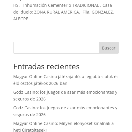
b
t
s
l
t
a
HS. Inhumación Cementerio TRADICIONAL . Casa
o
e
A
r
de duelo: ZONA RURAL AMERICA. Flia. GONZALEZ.
ALEGRE
o
r
p
t
k
p
i
r
Buscar
Entradas recientes
Magyar Online Casino játékajánló: a legjobb slotok és
élő osztós játékok 2026-ban
Godz Casino: los juegos de azar más emocionantes y
seguros de 2026
Godz Casino: los juegos de azar más emocionantes y
seguros de 2026
Magyar Online Casino: Milyen előnyöket kínálnak a
heti újratöltések?