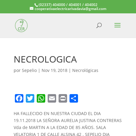
(02337) 404000 / 404001 / 404002
cooperativaelectricarivadavia@gmail.com
NECROLOGICA
por
Sepelio
|
Nov 19, 2018
|
Necrológicas
F
T
W
E
P
C
a
w
h
m
r
o
HA FALLECIDO EN NUESTRA CIUDAD EL DIA
c
i
a
a
i
m
19.11.2018 LA SEÑORA AURELIA JUSTINA CONTRERAS
e
t
t
i
n
p
Vda de MARTIN A LA EDAD DE 85 AÑOS. SALA
b
t
s
l
t
a
VELATORIA 1 DE CALLE ALSINA 42 . SEPELIO DIA