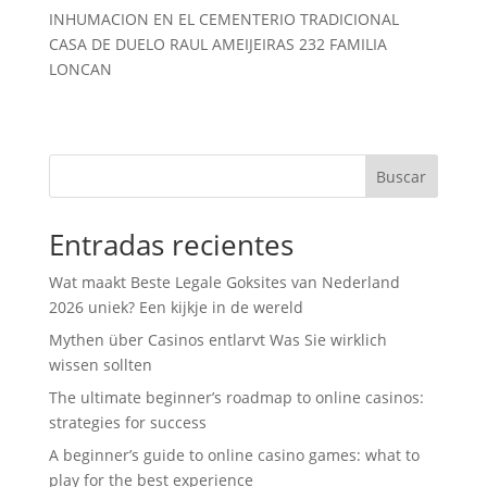
o
e
A
r
INHUMACION EN EL CEMENTERIO TRADICIONAL
CASA DE DUELO RAUL AMEIJEIRAS 232 FAMILIA
o
r
p
t
LONCAN
k
p
i
r
Buscar
Entradas recientes
Wat maakt Beste Legale Goksites van Nederland
2026 uniek? Een kijkje in de wereld
Mythen über Casinos entlarvt Was Sie wirklich
wissen sollten
The ultimate beginner’s roadmap to online casinos:
strategies for success
A beginner’s guide to online casino games: what to
play for the best experience