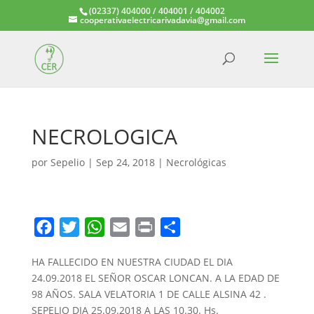
(02337) 404000 / 404001 / 404002
cooperativaelectricarivadavia@gmail.com
NECROLOGICA
por
Sepelio
|
Sep 24, 2018
|
Necrológicas
F
T
W
E
P
C
a
w
h
m
r
o
HA FALLECIDO EN NUESTRA CIUDAD EL DIA
c
i
a
a
i
m
24.09.2018 EL SEÑOR OSCAR LONCAN. A LA EDAD DE
e
t
t
i
n
p
98 AÑOS. SALA VELATORIA 1 DE CALLE ALSINA 42 .
b
t
s
l
t
a
SEPELIO DIA 25.09.2018 A LAS 10.30. Hs.