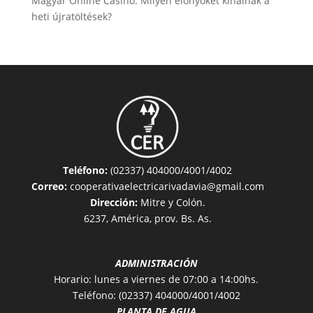
Magyar Online Casino: Milyen előnyöket kínálnak a
heti újratöltések?
Teléfono:
(02337) 404000/4001/4002
Correo:
cooperativaelectricarivadavia@gmail.com
Dirección:
Mitre y Colón.
6237, América, prov. Bs. As.
ADMINISTRACIÓN
Horario: lunes a viernes de 07:00 a 14:00hs.
Teléfono: (02337) 404000/4001/4002
PLANTA DE AGUA