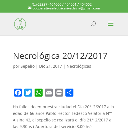
(02337) 404000 / 404001 / 404002
cooperativaelectricarivadavia@gmail.com
Necrológica 20/12/2017
por
Sepelio
|
Dic 21, 2017
|
Necrológicas
F
T
W
E
P
C
a
w
h
m
r
o
Ha fallecido en nuestra ciudad el Día 20/12/2017 a la
c
i
a
a
i
m
edad de 66 años Pablo Hector Tedesco Velatoria N°1
e
t
t
i
n
p
Alsina 42, el sepelio se realizará el día 21/12/2017 a
b
t
s
l
t
a
las 9:30hs ( Apertura del servicio 8:00 hs),