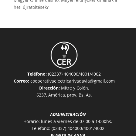
Magyar Online Casino: Milyen előnyöket kínálnak a
heti újratöltések?
Teléfono:
(02337) 404000/4001/4002
Correo:
cooperativaelectricarivadavia@gmail.com
Dirección:
Mitre y Colón.
6237, América, prov. Bs. As.
ADMINISTRACIÓN
Horario: lunes a viernes de 07:00 a 14:00hs.
Teléfono: (02337) 404000/4001/4002
PLANTA DE AGUA