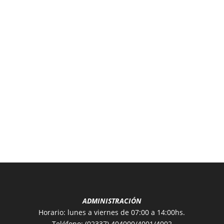
ADMINISTRACIÓN
Horario: lunes a viernes de 07:00 a 14:00hs.
Teléfono: (02337) 404000/4001/4002