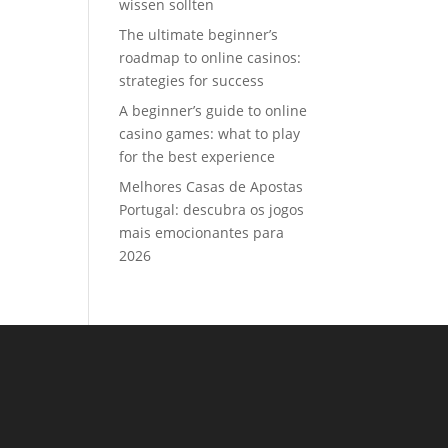
wissen sollten
The ultimate beginner’s
roadmap to online casinos:
strategies for success
A beginner’s guide to online
casino games: what to play
for the best experience
Melhores Casas de Apostas
Portugal: descubra os jogos
mais emocionantes para
2026