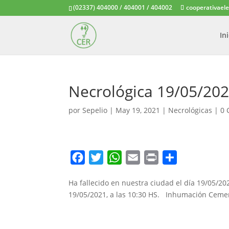
(02337) 404000 / 404001 / 404002
cooperativael
In
Necrológica 19/05/20
por
Sepelio
|
May 19, 2021
|
Necrológicas
|
0 
F
T
W
E
P
C
a
w
h
m
r
o
Ha fallecido en nuestra ciudad el día 19/05/2
c
i
a
a
i
m
19/05/2021, a las 10:30 HS. Inhumación Ceme
e
t
t
i
n
p
b
t
s
l
t
a