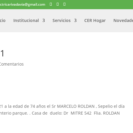
ectricarivadavia@gmail.com
icio
Institucional
Servicios
CER Hogar
Novedad
21
Comentarios
021 a la edad de 74 años el Sr MARCELO ROLDAN , Sepelio el día
nterio parque. . Casa de duelo: Dr MITRE 542 Flia. ROLDAN