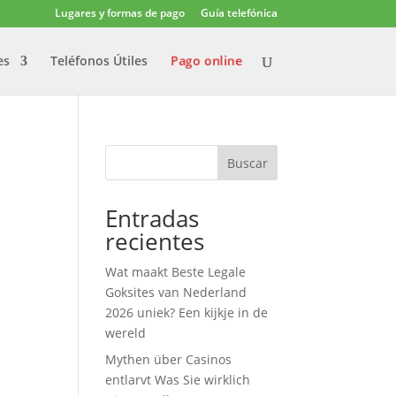
Lugares y formas de pago
Guía telefónica
Pago online
es
Teléfonos Útiles
Buscar
Entradas
recientes
Wat maakt Beste Legale
Goksites van Nederland
2026 uniek? Een kijkje in de
wereld
Mythen über Casinos
entlarvt Was Sie wirklich