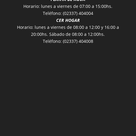
Horario: lunes a viernes de 07:00 a 15:00hs.
Teléfono: (02337) 404004
CER HOGAR
Horario: lunes a viernes de 08:00 a 12:00 y 16:00 a
20:00hs. Sábado de 08:00 a 12:00hs.
Teléfono: (02337) 404008