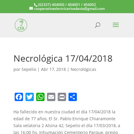
(02337) 404000 / 404001 / 404002
cooperativaelectricarivadavia@gmail.com
Necrológica 17/04/2018
por
Sepelio
|
Abr 17, 2018
|
Necrológicas
F
T
W
E
P
C
a
w
h
m
r
o
Ha fallecido en nuestra ciudad el día 17/04/2018 la
c
i
a
a
i
m
edad de 77 años, El Sr. Pablo Enrique Chiaramonte
e
t
t
i
n
p
Sala velatoria 2 Alsina 42, Sepelio el día 17/03/2018, a
b
t
s
l
t
a
las 16:00 hs, Inhumación Cementerio Parque, previo