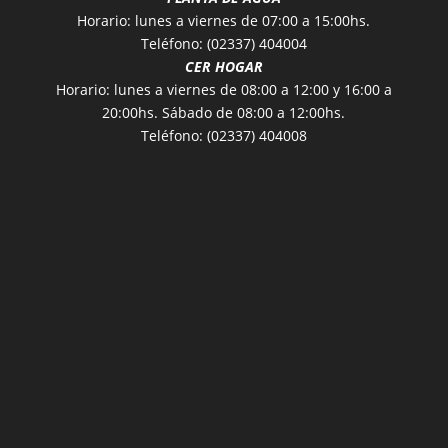
Horario: lunes a viernes de 07:00 a 15:00hs.
Teléfono: (02337) 404004
CER HOGAR
Horario: lunes a viernes de 08:00 a 12:00 y 16:00 a
20:00hs. Sábado de 08:00 a 12:00hs.
Teléfono: (02337) 404008