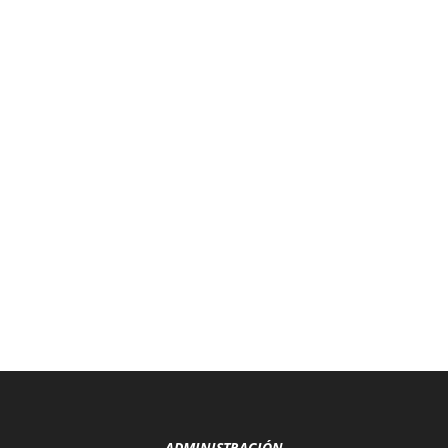
ADMINISTRACIÓN