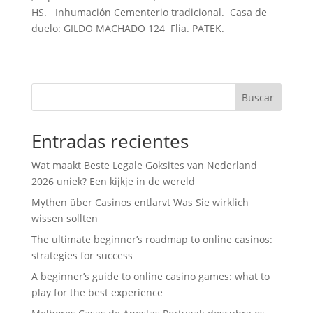
b
t
s
l
t
a
HS. Inhumación Cementerio tradicional. Casa de
o
e
A
r
duelo: GILDO MACHADO 124 Flia. PATEK.
o
r
p
t
k
p
i
r
Buscar
Entradas recientes
Wat maakt Beste Legale Goksites van Nederland
2026 uniek? Een kijkje in de wereld
Mythen über Casinos entlarvt Was Sie wirklich
wissen sollten
The ultimate beginner’s roadmap to online casinos:
strategies for success
A beginner’s guide to online casino games: what to
play for the best experience