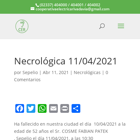
(02337) 404000 / 404001 / 404002
cooperativaelectricarivadavia@gmail.com
Necrológica 11/04/2021
por
Sepelio
|
Abr 11, 2021
|
Necrológicas
|
0
Comentarios
F
T
W
E
P
C
a
w
h
m
r
o
Ha fallecido en nuestra ciudad el día 10/04/2021 a la
c
i
a
a
i
m
edad de 52 años el Sr. COSME FABIAN PATEK
e
t
t
i
n
p
, Sepelio el día 11/04/2021, a las 10:30