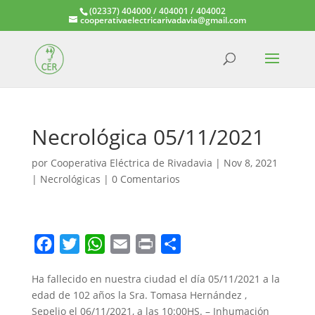
(02337) 404000 / 404001 / 404002
cooperativaelectricarivadavia@gmail.com
Necrológica 05/11/2021
por
Cooperativa Eléctrica de Rivadavia
|
Nov 8, 2021
|
Necrológicas
|
0 Comentarios
F
T
W
E
P
C
a
w
h
m
r
o
Ha fallecido en nuestra ciudad el día 05/11/2021 a la
c
i
a
a
i
m
edad de 102 años la Sra. Tomasa Hernández ,
e
t
t
i
n
p
Sepelio el 06/11/2021, a las 10:00HS. – Inhumación