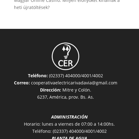
Magyar Online Casino: Milyen előnyöket kínálnak a
heti újratöltések?
Teléfono:
(02337) 404000/4001/4002
Correo:
cooperativaelectricarivadavia@gmail.com
Dirección:
Mitre y Colón.
6237, América, prov. Bs. As.
ADMINISTRACIÓN
Horario: lunes a viernes de 07:00 a 14:00hs.
Teléfono: (02337) 404000/4001/4002
PLANTA DE AGUA