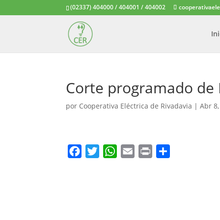
(02337) 404000 / 404001 / 404002
cooperativael
In
Corte programado de E
por
Cooperativa Eléctrica de Rivadavia
|
Abr 8
F
T
W
E
P
C
a
w
h
m
r
o
c
i
a
a
i
m
e
t
t
i
n
p
b
t
s
l
t
a