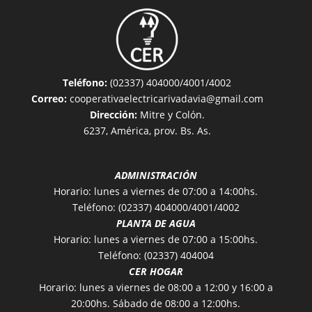
Teléfono:
(02337) 404000/4001/4002
Correo:
cooperativaelectricarivadavia@gmail.com
Dirección:
Mitre y Colón.
6237, América, prov. Bs. As.
ADMINISTRACIÓN
Horario: lunes a viernes de 07:00 a 14:00hs.
Teléfono: (02337) 404000/4001/4002
PLANTA DE AGUA
Horario: lunes a viernes de 07:00 a 15:00hs.
Teléfono: (02337) 404004
CER HOGAR
Horario: lunes a viernes de 08:00 a 12:00 y 16:00 a
20:00hs. Sábado de 08:00 a 12:00hs.