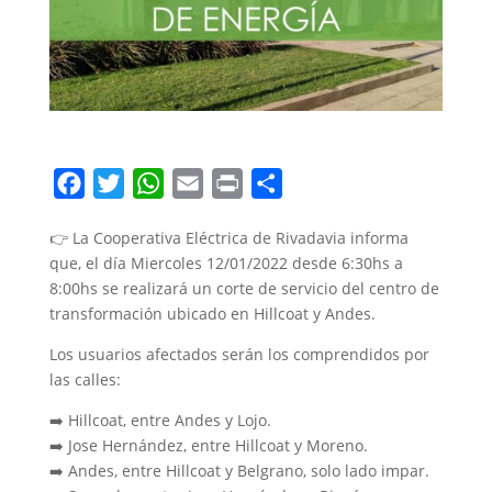
F
T
W
E
P
C
a
w
h
m
r
o
👉 La Cooperativa Eléctrica de Rivadavia informa
c
i
a
a
i
m
que, el día Miercoles 12/01/2022 desde 6:30hs a
e
t
t
i
n
p
8:00hs se realizará un corte de servicio del centro de
b
t
s
l
t
a
transformación ubicado en Hillcoat y Andes.
o
e
A
r
Los usuarios afectados serán los comprendidos por
o
r
p
t
las calles:
k
p
i
➡️ ️Hillcoat, entre Andes y Lojo.
r
➡️ Jose Hernández, entre Hillcoat y Moreno.
➡️ Andes, entre Hillcoat y Belgrano, solo lado impar.