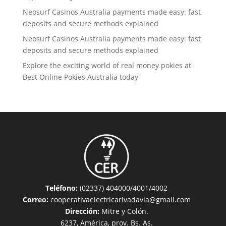
Neosurf Casinos Australia payments made easy: fast
deposits and secure methods explained
Neosurf Casinos Australia payments made easy: fast
deposits and secure methods explained
Explore the exciting world of real money pokies at
Best Online Pokies Australia today
Teléfono:
(02337) 404000/4001/4002
Correo:
cooperativaelectricarivadavia@gmail.com
Dirección:
Mitre y Colón.
6237, América, prov. Bs. As.