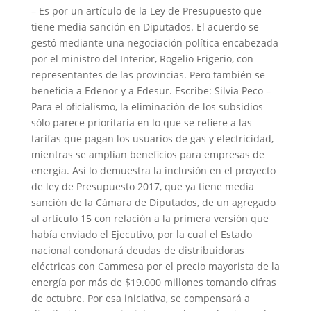
e
t
t
i
n
p
– Es por un artículo de la Ley de Presupuesto que
tiene media sanción en Diputados. El acuerdo se
b
t
s
l
t
a
gestó mediante una negociación política encabezada
o
e
A
r
por el ministro del Interior, Rogelio Frigerio, con
o
r
p
t
representantes de las provincias. Pero también se
k
p
i
beneficia a Edenor y a Edesur. Escribe: Silvia Peco –
r
Para el oficialismo, la eliminación de los subsidios
sólo parece prioritaria en lo que se refiere a las
tarifas que pagan los usuarios de gas y electricidad,
mientras se amplían beneficios para empresas de
energía. Así lo demuestra la inclusión en el proyecto
de ley de Presupuesto 2017, que ya tiene media
sanción de la Cámara de Diputados, de un agregado
al artículo 15 con relación a la primera versión que
había enviado el Ejecutivo, por la cual el Estado
nacional condonará deudas de distribuidoras
eléctricas con Cammesa por el precio mayorista de la
energía por más de $19.000 millones tomando cifras
de octubre. Por esa iniciativa, se compensará a