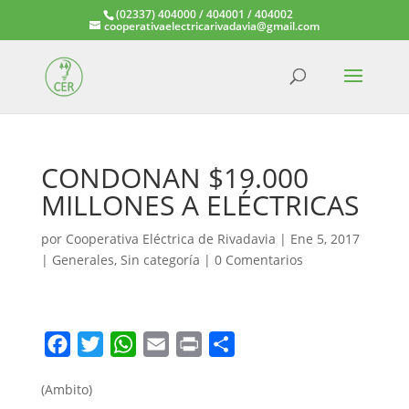
(02337) 404000 / 404001 / 404002
cooperativaelectricarivadavia@gmail.com
CONDONAN $19.000
MILLONES A ELÉCTRICAS
por
Cooperativa Eléctrica de Rivadavia
|
Ene 5, 2017
|
Generales
,
Sin categoría
|
0 Comentarios
F
T
W
E
P
C
a
w
h
m
r
o
(Ambito)
c
i
a
a
i
m